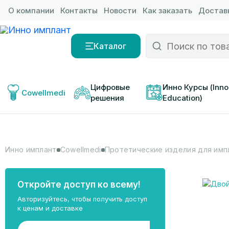
О компании
Контакты
Новости
Как заказать
Доставк
Каталог
Цифровые 
Инно Курсы (Inno
Cowellmedi
решения
Education)
Инно имплант
Cowellmedi
Протетические изделия для имп
Откройте доступ ко всему!
Авторизуйтесь, чтобы получить доступ
к ценам и доставке