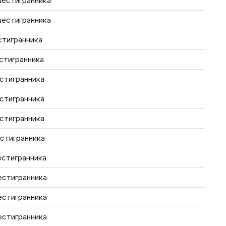
шестигранника
шестигранника
стигранника
стигранника
естигранника
естигранника
естигранника
естигранника
естигранника
естигранника
естигранника
естигранника