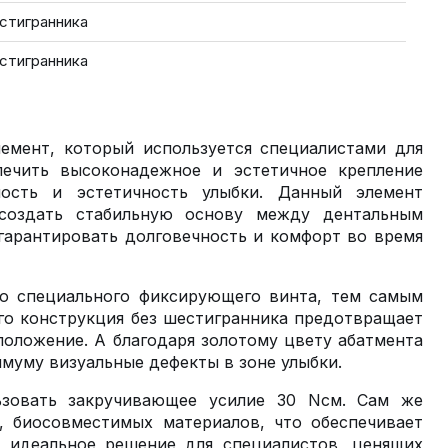
естигранника
естигранника
емент, который используется специалистами для
печить высоконадежное и эстетичное крепление
ость и эстетичность улыбки. Данный элемент
 создать стабильную основу между дентальным
гарантировать долговечность и комфорт во время
ю специального фиксирующего винта, тем самым
го конструкция без шестигранника предотвращает
положение. А благодаря золотому цвету абатмента
имуму визуальные дефекты в зоне улыбки.
ьзовать закручивающее усилие 30 Nсм. Сам же
, биосовместимых материалов, что обеспечивает
о идеальное решение для специалистов, ценящих