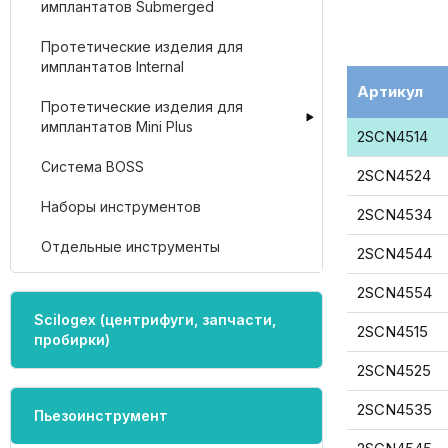
имплантатов Submerged
Протетические изделия для
имплантатов Internal
Артикул
Протетические изделия для
имплантатов Mini Plus
2SCN4514
Система BOSS
2SCN4524
Наборы инструментов
2SCN4534
Отдельные инструменты
2SCN4544
2SCN4554
Scilogex (центрифуги, запчасти,
2SCN4515
пробирки)
2SCN4525
2SCN4535
Пьезоинструмент