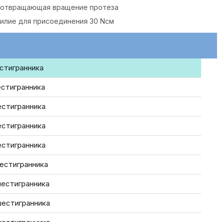
дотвращающая вращение протеза
илие для присоединения 30 Nсм
естигранника
естигранника
естигранника
естигранника
естигранника
шестигранника
шестигранника
шестигранника