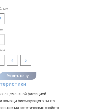
D, мм
5
мм
7
 мм
4
5
Узнать цену
теристики
ия с цементной фиксацией
и помощи фиксирующего винта
 повышения эстетических свойств