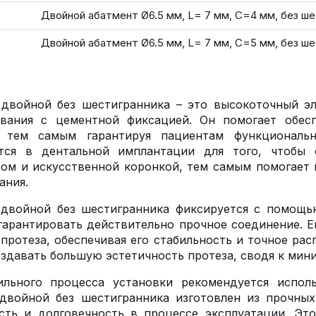
Двойной абатмент Ø6.5 мм, L= 7 мм, С=4 мм, без ш
Двойной абатмент Ø6.5 мм, L= 7 мм, С=5 мм, без ш
двойной без шестигранника – это высокоточный эл
ования с цементной фиксацией. Он помогает обес
, тем самым гарантируя пациентам функциональн
ется в дентальной имплантации для того, чтобы
ом и искусственной коронкой, тем самым помогает 
ания.
 двойной без шестигранника фиксируется с помощь
гарантировать действительно прочное соединение. Е
протеза, обеспечивая его стабильность и точное рас
оздавать большую эстетичность протеза, сводя к мин
ильного процесса установки рекомендуется испол
двойной без шестигранника изготовлен из прочных
сть и долговечность в процессе эксплуатации. Эт