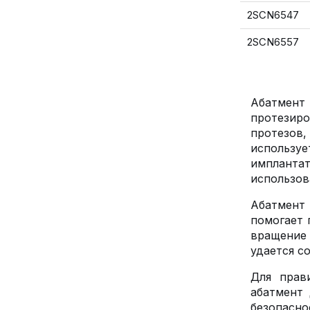
2SCN6547
2SCN6557
Абатмент 
протезир
протезов
использу
имплантат
использов
Абатмент
помогает 
вращение 
удается с
Для прав
абатмент 
безопасно