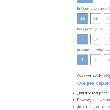
Выберите диаметр, 
4.5
5.5
6.
Выберите длину, L, 
4
5.5
Выберите шейку, C,
1
2
3
Артикул:
2SCN4514
Общие харак
Для протезирован
Присоединение пр
Золотой цвет для