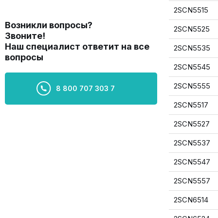
2SCN5515
Возникли вопросы?
2SCN5525
Звоните!
Наш специалист ответит на все
2SCN5535
вопросы
2SCN5545
2SCN5555
8 800 707 303 7
2SCN5517
2SCN5527
2SCN5537
2SCN5547
2SCN5557
2SCN6514