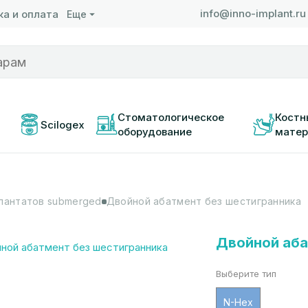
info@inno-implant.ru
а и оплата
Еще
 
Стоматологическое 
Костн
Scilogex
оборудование
матер
лантатов submerged
Двойной абатмент без шестигранника
Двойной аба
Выберите тип
N-Hex