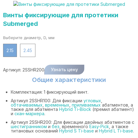
Винты фиксирующие для протетики
Submerged
Выберите диаметр, D, мм
2.15
2.45
Узнать цену
Артикул:
2SSHR200
Общие характеристики
Комплектация: 1 фиксирующий винт.
Артикул 2SSHR100: Для фиксации
угловых
,
обтачиваемых
,
временных
,
приливаемых
абатментов, а
также для абатмента
Hybrid Ti-Block
(премил абатмент)
и
скан-маркера
.
Артикул 2SSHR200: Для фиксации двойных абатментов с
шестигранником
и
без
, временного
Easy-Pick
, а также
титановых оснований
Hybrid S Ti-base
и
Hybrid L Ti-base
.