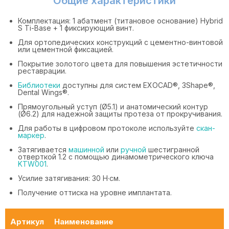
Общие характеристики
Комплектация: 1 абатмент (титановое основание) Hybrid
S Ti-Base + 1 фиксирующий винт.
Для ортопедических конструкций с цементно-винтовой
или цементной фиксацией.
Покрытие золотого цвета для повышения эстетичности
реставрации.
Библиотеки
доступны для систем EXOCAD®, 3Shape®,
Dental Wings®.
Прямоугольный уступ (Ø5.1) и анатомический контур
(Ø6.2) для надежной защиты протеза от прокручивания.
Для работы в цифровом протоколе используйте
скан-
маркер
.
Затягивается
машинной
или
ручной
шестигранной
отверткой 1.2 с помощью динамометрического ключа
KTW001
.
Усилие затягивания: 30 Н·см.
Получение оттиска на уровне имплантата.
Артикул
Наименование