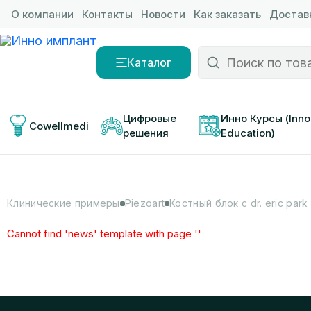
О компании
Контакты
Новости
Как заказать
Доставк
Каталог
Цифровые 
Инно Курсы (Inno
Cowellmedi
решения
Education)
Клинические примеры
Piezoart
Костный блок с dr. eric park
Cannot find 'news' template with page ''