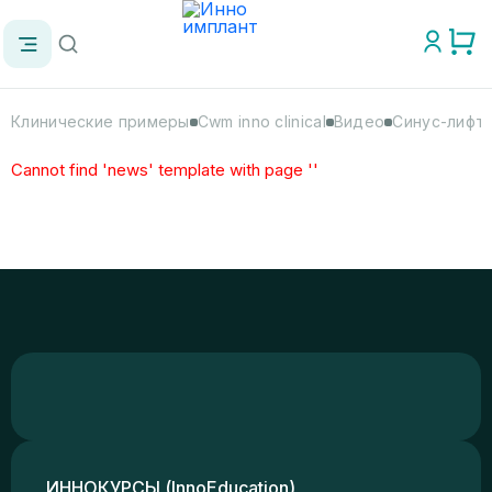
Клинические примеры
Cwm inno clinical
Видео
Синус-лифти
Cannot find 'news' template with page ''
ИННОКУРСЫ (InnoEducation)