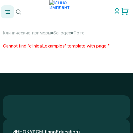
Клинические примеры
Scilogex
Фото
Cannot find 'clinical_examples' template with page ''
ИННОКУРСЫ (InnoEducation)