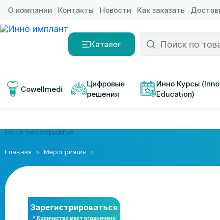
О компании
Контакты
Новости
Как заказать
Доставк
Каталог
Цифровые 
Инно Курсы (Inno
Cowellmedi
решения
Education)
Наши мероприятия
Главная
Мероприятия
Зарегистрироваться
* Количество мест ограничено